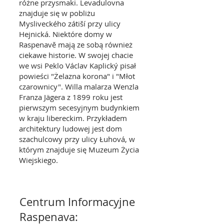
różne przysmaki. Levadulovna
znajduje się w pobliżu
Mysliveckého zátiší przy ulicy
Hejnická. Niektóre domy w
Raspenavě mają ze sobą również
ciekawe historie. W swojej chacie
we wsi Peklo Václav Kaplický pisał
powieści "Żelazna korona" i "Młot
czarownicy". Willa malarza Wenzla
Franza Jägera z 1899 roku jest
pierwszym secesyjnym budynkiem
w kraju libereckim. Przykładem
architektury ludowej jest dom
szachulcowy przy ulicy Łuhová, w
którym znajduje się Muzeum Życia
Wiejskiego.
Centrum Informacyjne
Raspenava: