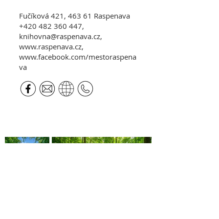
Fučíková 421, 463 61 Raspenava
+420 482 360
447,
knihovna@raspe
nava.cz,
www.raspen
ava.cz,
www.facebook.com/mestoraspena
va