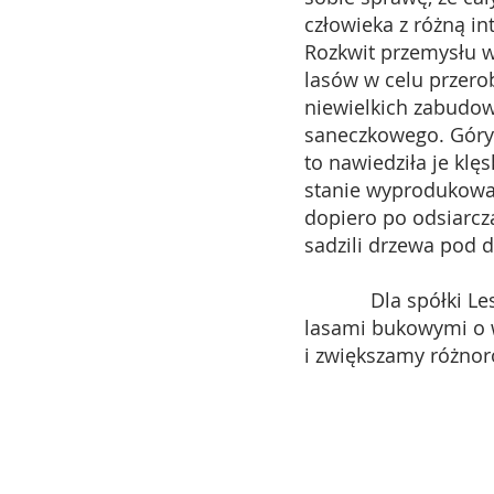
człowieka z różną i
Rozkwit przemysłu w
lasów w celu przero
niewielkich zabudow
saneczkowego. Góry I
to nawiedziła je klę
stanie wyprodukować
dopiero po odsiarcz
sadzili drzewa pod
Dla spółki Lesy ČR
lasami bukowymi o w
i zwiększamy różnor