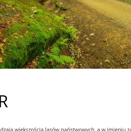
R
ądzaja większością lasów państwowych, a w imieniu zał