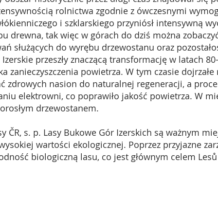
ntensywnością rolnictwa zgodnie z ówczesnymi wymo
łókienniczego i szklarskiego przyniósł intensywną w
bu drewna, tak więc w górach do dziś można zobaczyć
ań służących do wyrębu drzewostanu oraz pozostałoś
zerskie przeszły znaczącą transformację w latach 80-
ska zanieczyszczenia powietrza. W tym czasie dojrzałe 
 zdrowych nasion do naturalnej regeneracji, a proce
aniu elektrowni, co poprawiło jakość powietrza. W mi
 dorosłym drzewostanem.
, s. p. Lasy Bukowe Gór Izerskich są ważnym miej
ysokiej wartości ekologicznej. Poprzez przyjazne za
odność biologiczną lasu, co jest głównym celem Lesů