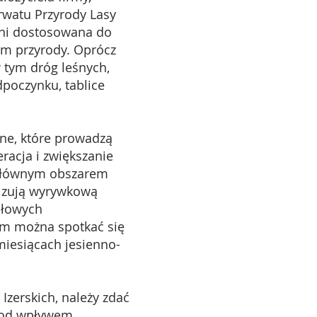
rwatu Przyrody Lasy
łni dostosowana do
m przyrody. Oprócz
 tym dróg leśnych,
poczynku, tablice
e, które prowadzą
racja i zwiększanie
 głównym obszarem
lizują wyrywkową
ołowych
ym można spotkać się
miesiącach jesienno-
erskich, należy zdać
 pod wpływem