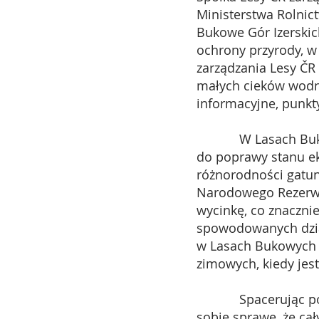
Ministerstwa Rolnic
Bukowe Gór Izerskic
ochrony przyrody, 
zarządzania Lesy ČR
małych cieków wodny
informacyjne, punkty
W Lasach Bukowych
do poprawy stanu ek
różnorodności gatu
Narodowego Rezerwat
wycinkę, co znaczni
spowodowanych dzia
w Lasach Bukowych G
zimowych, kiedy jest
Spacerując po tere
sobie sprawę, że ca