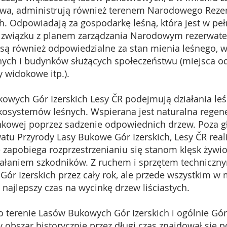
twa, administrują również terenem Narodowego Reze
h. Odpowiadają za gospodarkę leśną, która jest w pe
w związku z planem zarządzania Narodowym rezerwate
 są również odpowiedzialne za stan mienia leśnego, w
ch i budynków służących społeczeństwu (miejsca od
 widokowe itp.).
 Gór Izerskich Lesy ČR podejmują działania leśn
osystemów leśnych. Wspierana jest naturalna regene
nkowej poprzez sadzenie odpowiednich drzew. Poza
u Przyrody Lasy Bukowe Gór Izerskich, Lesy ČR rea
e zapobiega rozprzestrzenianiu się stanom klęsk żywi
łaniem szkodników. Z ruchem i sprzętem techniczn
ór Izerskich przez cały rok, ale przede wszystkim w 
 najlepszy czas na wycinkę drzew liściastych.
nie Lasów Bukowych Gór Izerskich i ogólnie Gór Iz
ły obszar historycznie przez długi czas znajdował się