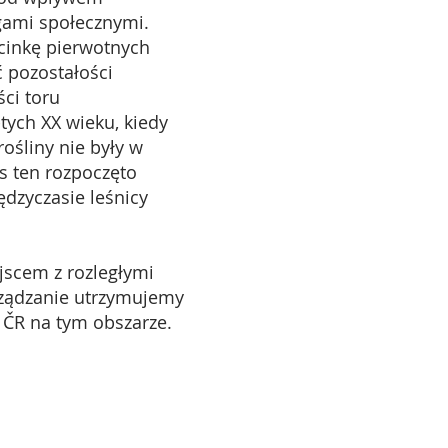
gami społecznymi.
ycinkę pierwotnych
 pozostałości
ci toru
tych XX wieku, kiedy
rośliny nie były w
s ten rozpoczęto
ędzyczasie leśnicy
scem z rozległymi
rządzanie utrzymujemy
 ČR na tym obszarze.