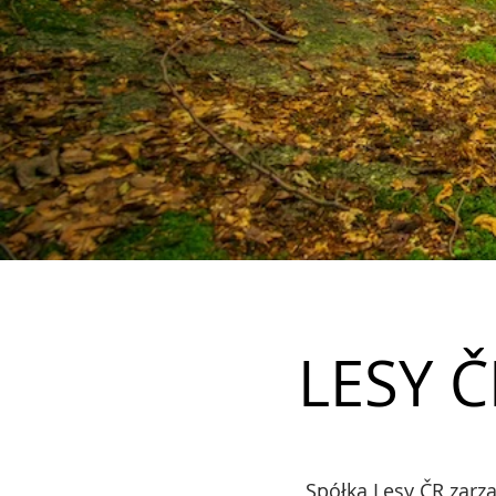
LESY Č
Spółka Lesy ČR zarz