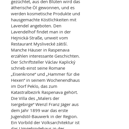
gezüchtet, aus den Blüten wird das
ätherische Öl gewonnen, und es
werden kosmetische Produkte und
hausgemachte Köstlichkeiten mit
Lavendel angeboten. Den
Lavendelhof findet man in der
Hejnická-Straße, unweit vom
Restaurant Myslivecké zátiší.
Manche Häuser in Raspenava
erzählen interessante Geschichten.
Der Schriftsteller Václav Kaplický
schrieb einst seine Romane
„Eisenkrone“ und „Hammer für die
Hexen“ in seinem Wochenendhaus
im Dorf Peklo, das zum
Katastralbezirk Raspenava gehört.
Die Villa des „Malers der
Isergebirge“ Wenzl Franz Jäger aus
dem Jahr 1899 war das erste
Jugendstil-Bauwerk in der Region.
Ein Vorbild der Volksarchitektur ist
das Umgebindehaus in der