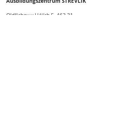
Ausbildungszentrum STŘEVLIK
Oldřichov v Hájích 5, 463 31
Oldřichov v Hájích
Email:
info@strevlik.cz
Web:
www.strevlik.c
z
Tel.:
+420 481 319 922
Tourist-Information Frýdlant
Nám. T. G. Masaryka 37, 464 01
Frýdlant
Email:
mic@mesto-frydlant.cz
Web:
https://www.mesto-
frydlant.cz/
Tel.:
+420 488 886 603